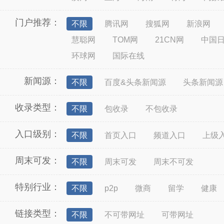
门户推荐：
不限
腾讯网
搜狐网
新浪网
慧聪网
TOM网
21CN网
中国
环球网
国际在线
新闻源：
不限
百度&头条新闻源
头条新闻源
收录类型：
不限
包收录
不包收录
入口级别：
不限
首页入口
频道入口
上级
周末可发：
不限
周末可发
周末不可发
特别行业：
不限
p2p
微商
留学
健康
链接类型：
不限
不可带网址
可带网址