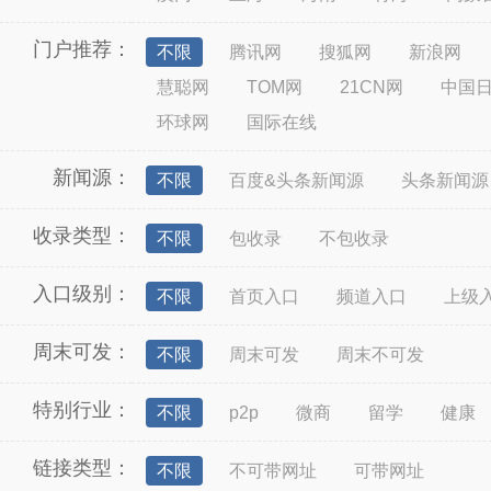
门户推荐：
不限
腾讯网
搜狐网
新浪网
慧聪网
TOM网
21CN网
中国
环球网
国际在线
新闻源：
不限
百度&头条新闻源
头条新闻源
收录类型：
不限
包收录
不包收录
入口级别：
不限
首页入口
频道入口
上级
周末可发：
不限
周末可发
周末不可发
特别行业：
不限
p2p
微商
留学
健康
链接类型：
不限
不可带网址
可带网址