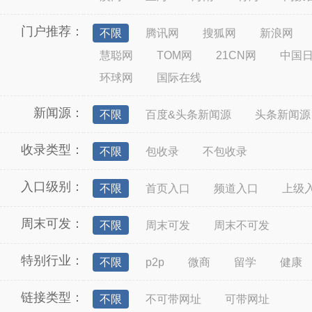
门户推荐：
不限
腾讯网
搜狐网
新浪网
慧聪网
TOM网
21CN网
中国
环球网
国际在线
新闻源：
不限
百度&头条新闻源
头条新闻源
收录类型：
不限
包收录
不包收录
入口级别：
不限
首页入口
频道入口
上级
周末可发：
不限
周末可发
周末不可发
特别行业：
不限
p2p
微商
留学
健康
链接类型：
不限
不可带网址
可带网址